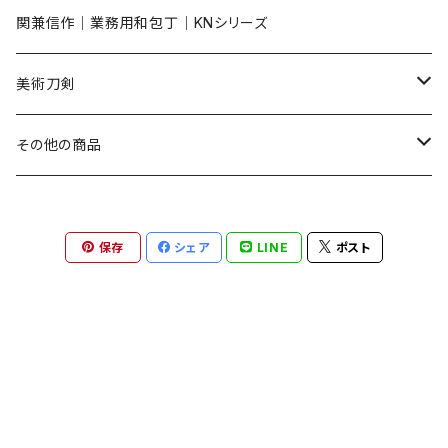
関兼信作｜業務用和包丁｜KNシリーズ​
美術刀剣
陣太刀
その他の商品
短刀
刀掛台
保存
シェア
LINE
ポスト
装飾刀
小道具
居合練習刀
小物類
復刻名刀
兜・鎧