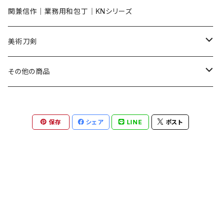
関兼信作｜業務用和包丁｜KNシリーズ​
美術刀剣
陣太刀
その他の商品
短刀
刀掛台
保存
シェア
LINE
ポスト
装飾刀
小道具
居合練習刀
小物類
復刻名刀
兜・鎧